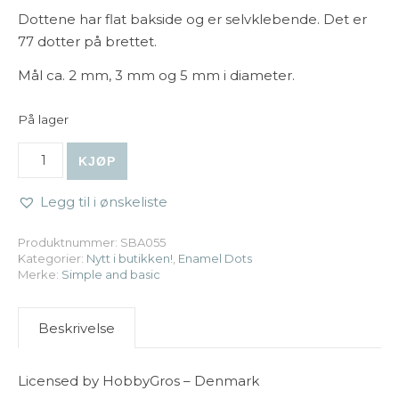
Dottene har flat bakside og er selvklebende. Det er
77 dotter på brettet.
Mål ca. 2 mm, 3 mm og 5 mm i diameter.
På lager
Simple and basic | Matte Enamel Dots 055 - Concrete an
KJØP
Legg til i ønskeliste
Produktnummer:
SBA055
Kategorier:
Nytt i butikken!
,
Enamel Dots
Merke:
Simple and basic
Beskrivelse
Licensed by HobbyGros – Denmark