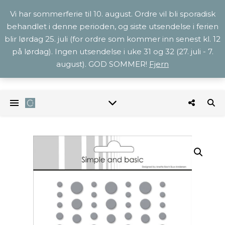
Vi har sommerferie til 10. august. Ordre vil bli sporadisk
behandlet i denne perioden, og siste utsendelse i ferien
blir lørdag 25. juli (for ordre som kommer inn senest kl. 12
på lørdag). Ingen utsendelse i uke 31 og 32 (27. juli - 7.
august). GOD SOMMER!
Fjern