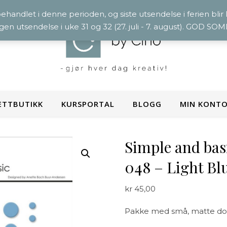
 behandlet i denne perioden, og siste utsendelse i ferien blir
ngen utsendelse i uke 31 og 32 (27. juli - 7. august). GOD S
ETTBUTIKK
KURSPORTAL
BLOGG
MIN KONT
Simple and bas
048 – Light Bl
kr
45,00
Pakke med små, matte dott