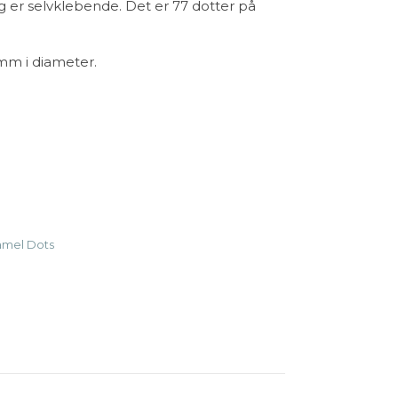
g er selvklebende. Det er 77 dotter på
mm i diameter.
namel Dots 048 - Light Blue antall
amel Dots