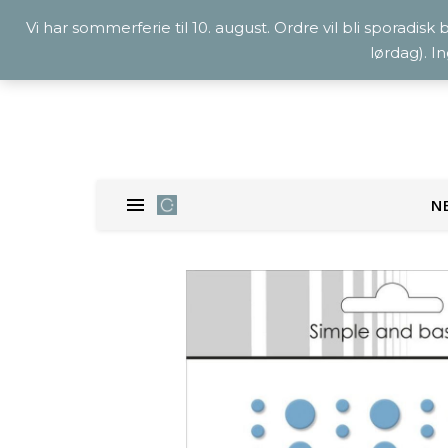
Vi har sommerferie til 10. august. Ordre vil bli sporadisk
lørdag). I
N