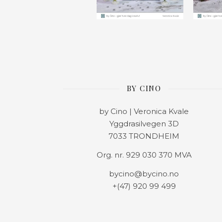
BY CINO
by Cino | Veronica Kvale
Yggdrasilvegen 3D
7033 TRONDHEIM
Org. nr. 929 030 370 MVA
bycino@bycino.no
+(47) 920 99 499