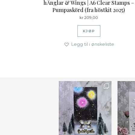
hÄnglar & Wings | A6 Clear Stamps –
Pumpaskörd (fra höstkit 2025)
kr
209,00
KJØP
Legg til i ønskeliste
Ønsk