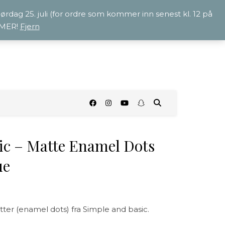
 lørdag 25. juli (for ordre som kommer inn senest kl. 12 på
OMMER!
Fjern
O
ic – Matte Enamel Dots
ue
er (enamel dots) fra Simple and basic.