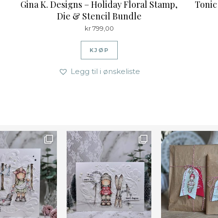
Gina K. Designs – Holiday Floral Stamp,
Tonic
Die & Stencil Bundle
kr
799,00
KJØP
Legg til i ønskeliste
Farge