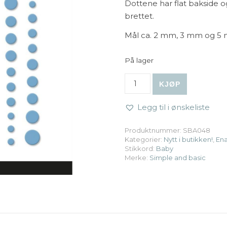
Dottene har flat bakside o
brettet.
Mål ca. 2 mm, 3 mm og 5 
På lager
Simple and basic - Matte E
KJØP
Legg til i ønskeliste
Produktnummer:
SBA048
Kategorier:
Nytt i butikken!
,
En
Stikkord:
Baby
Merke:
Simple and basic