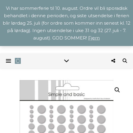
Vi har sommerferie til 10. august. Ordre vil bli sporadisk
behandlet i denne perioden, og siste utsendelse i ferien
blir lørdag 25. juli (for ordre som kommer inn senest kl. 12
på lørdag). Ingen utsendelse i uke 31 og 32 (27. juli - 7.
august). GOD SOMMER!
Fjern