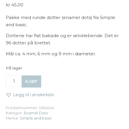
kr
45,00
Pakke med runde dotter (enamel dots) fra Simple
and basic.
Dottene har flat bakside og er selvklebende. Det er
96 dotter på brettet.
Mål ca. 4 mm, 6 mm og 9 mm i diameter.
På lager
Simple and basic - Enamel Dots 044 - Light Grey antall
KJØP
Legg til i ønskeliste
Produktnummer:
SBA044
Kategori:
Enamel Dots
Merke:
Simple and basic