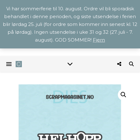
Vi har sommerferie til 10. august. Ordre vil bli sporadisk
behandlet i denne perioden, og siste utsendelse i ferien
blir lørdag 25. juli (for ordre som kommer inn senest kl. 12
på lørdag). Ingen utsendelse i uke 31 og 32 (27. juli - 7.
august). GOD SOMMER!
Fjern