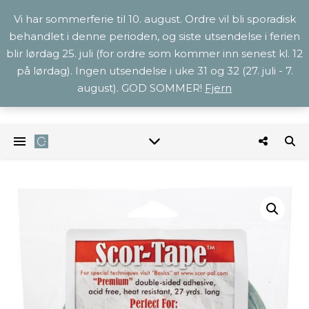
Vi har sommerferie til 10. august. Ordre vil bli sporadisk
behandlet i denne perioden, og siste utsendelse i ferien
blir lørdag 25. juli (for ordre som kommer inn senest kl. 12
på lørdag). Ingen utsendelse i uke 31 og 32 (27. juli - 7.
august). GOD SOMMER!
Fjern