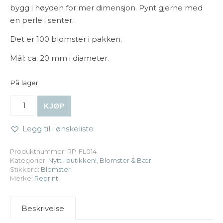
bygg i høyden for mer dimensjon. Pynt gjerne med
en perle i senter.
Det er 100 blomster i pakken.
Mål: ca. 20 mm i diameter.
På lager
Reprint | Mini papirblomster - Dusty Blue antall
KJØP
Legg til i ønskeliste
Produktnummer:
RP-FL014
Kategorier:
Nytt i butikken!
,
Blomster & Bær
Stikkord:
Blomster
Merke:
Reprint
Beskrivelse