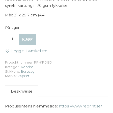
syrefri kartong i 170 gsm tykkelse.
Mål: 21 x 29,7 cm (A4)
På lager
Reprint | Klippark A4 - Birthday Blue antall
KJØP
Legg til i ønskeliste
Produktnummer:
RP-KP0135
Kategori:
Reprint
Stikkord:
Bursdag
Merke:
Reprint
Beskrivelse
Produsentens hjemmeside:
https://www.reprint.se/