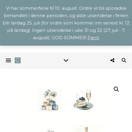
Vi har sommerferie til 10. august. Ordre vil bli sporadisk
behandlet i denne perioden, og siste utsendelse i ferien
blir lørdag 25. juli (for ordre som kommer inn senest kl. 12
på lørdag). Ingen utsendelse i uke 31 og 32 (27. juli - 7.
august). GOD SOMMER!
Fjern