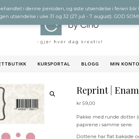
 behandlet i denne perioden, og siste utsendelse i ferien blir
ngen utsendelse i uke 31 og 32 (27. juli - 7. august). GOD S
ETTBUTIKK
KURSPORTAL
BLOGG
MIN KONT
Reprint | Enam
kr
59,00
Pakke med runde dotter (e
papirene i samme serie.
Dottene har flat bakside o