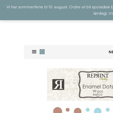
Vi har sommerferie til 10. august. Ordre vil bli sporadisk
lørdag). I
N