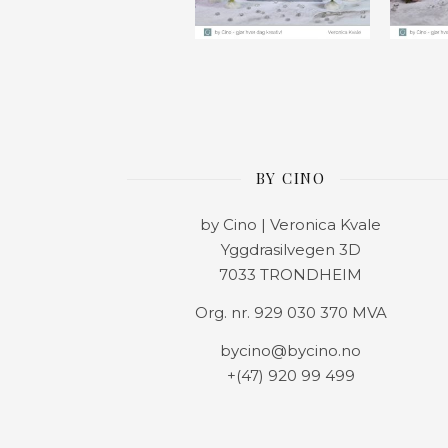
BY CINO
by Cino | Veronica Kvale
Yggdrasilvegen 3D
7033 TRONDHEIM
Org. nr. 929 030 370 MVA
bycino@bycino.no
+(47) 920 99 499