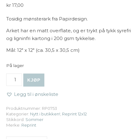
kr
17,00
Tosidig mønsterark fra Papirdesign.
Arket har en matt overflate, og er trykt på tykk syrefri
og ligninfri kartong i 200 gsm tykkelse.
Mål: 12″ x 12″ (ca. 30,5 x 30,5 cm)
På lager
Reprint | 12x12 Summer Garden: Blue Flowers antall
KJØP
Legg til i ønskeliste
Produktnummer:
RP0753
Kategorier:
Nytt i butikken!
,
Reprint 12x12
Stikkord:
Sommer
Merke:
Reprint