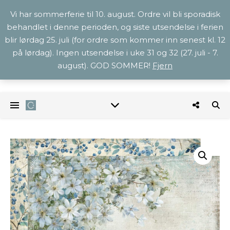
Vi har sommerferie til 10. august. Ordre vil bli sporadisk
behandlet i denne perioden, og siste utsendelse i ferien
blir lørdag 25. juli (for ordre som kommer inn senest kl. 12
på lørdag). Ingen utsendelse i uke 31 og 32 (27. juli - 7.
august). GOD SOMMER!
Fjern