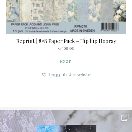
Reprint | 8×8 Paper Pack – Hip hip Hooray
kr
109,00
KJØP
Legg til i ønskeliste
Ønsk