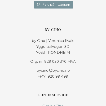
Følg på Instagram
BY CINO
by Cino | Veronica Kvale
Yggdrasilvegen 3D
7033 TRONDHEIM
Org. nr. 929 030 370 MVA
bycino@bycino.no
+(47) 920 99 499
KUNDESERVICE
Om by Cino