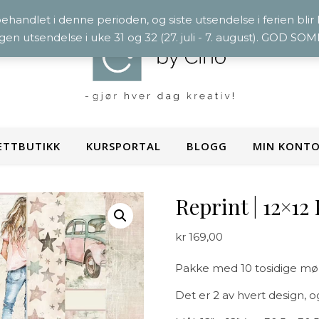
 behandlet i denne perioden, og siste utsendelse i ferien blir
ngen utsendelse i uke 31 og 32 (27. juli - 7. august). GOD S
ETTBUTIKK
KURSPORTAL
BLOGG
MIN KONT
Reprint | 12×12
kr
169,00
Pakke med 10 tosidige møn
Det er 2 av hvert design,