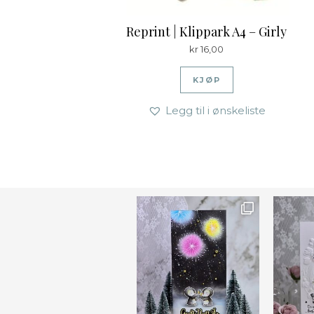
Reprint | Klippark A4 – Girly
kr
16,00
KJØP
Legg til i ønskeliste
Ønsk