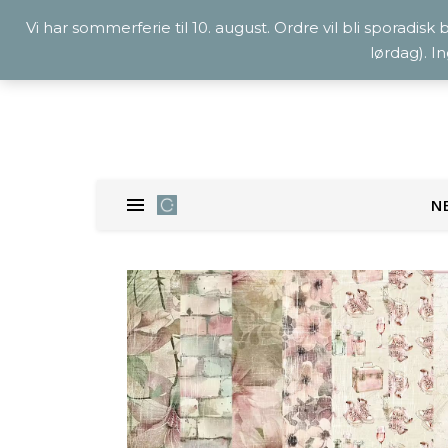
Vi har sommerferie til 10. august. Ordre vil bli sporadisk
lørdag). I
N