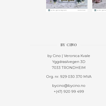
BY CINO
by Cino | Veronica Kvale
Yggdrasilvegen 3D
7033 TRONDHEIM
Org. nr. 929 030 370 MVA
bycino@bycino.no
+(47) 920 99 499