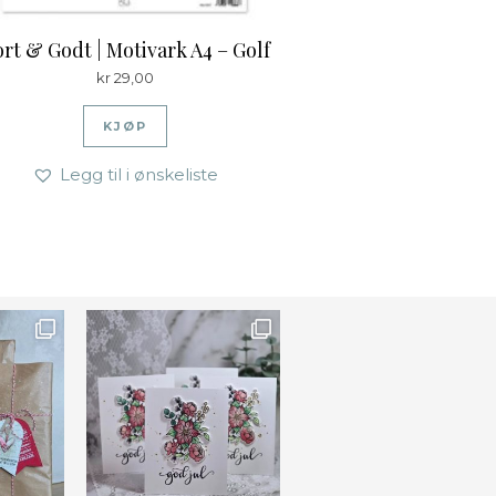
rt & Godt | Motivark A4 – Golf
kr
29,00
KJØP
Legg til i ønskeliste