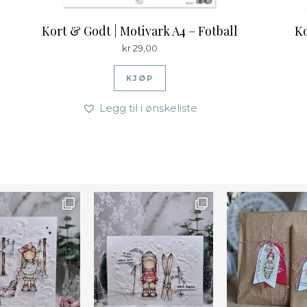
Kort & Godt | Motivark A4 – Fotball
Ko
kr
29,00
KJØP
Legg til i ønskeliste
Farge