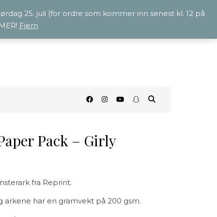
 lørdag 25. juli (for ordre som kommer inn senest kl. 12 på
OMMER!
Fjern
O
 Paper Pack – Girly
sterark fra Reprint.
 og arkene har en gramvekt på 200 gsm.