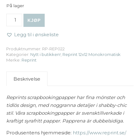
På lager
Reprint | 12x12 Monochromes - Summer Garden antall
KJØP
Legg til i ønskeliste
Produktnummer:
RP-REP022
Kategorier:
Nytt i butikken!
,
Reprint 12x12 Monokromatisk
Merke:
Reprint
Beskrivelse
Reprints scrapbookingpapper har fina mönster och
tidlös design, med noggranna detaljer i shabby-chic
stil. Våra scrapbookingpapper är svensktillverkade i
kraftigt syrafritt papper. Papprena är dubbelsidiga.
Produsentens hjemmeside:
https://www.reprint.se/