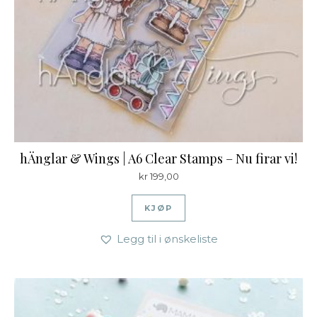
hÄnglar & Wings | A6 Clear Stamps – Nu firar vi!
kr
199,00
KJØP
Legg til i ønskeliste