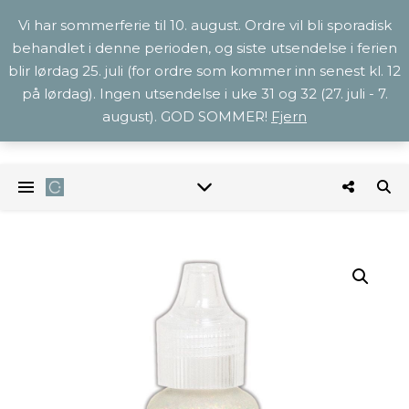
Vi har sommerferie til 10. august. Ordre vil bli sporadisk
behandlet i denne perioden, og siste utsendelse i ferien
blir lørdag 25. juli (for ordre som kommer inn senest kl. 12
på lørdag). Ingen utsendelse i uke 31 og 32 (27. juli - 7.
august). GOD SOMMER!
Fjern