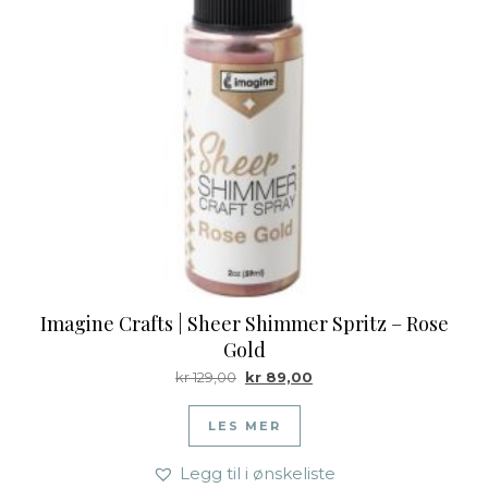
Imagine Crafts | Sheer Shimmer Spritz – Rose
Gold
Opprinnelig pris var: kr 129,00.
Nåværende pris er: kr 89
kr
129,00
kr
89,00
LES MER
Legg til i ønskeliste