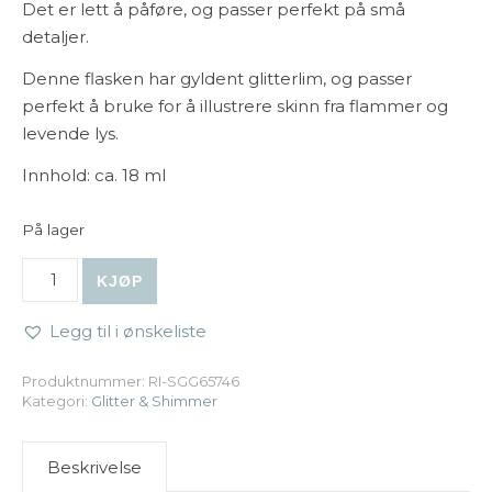
Det er lett å påføre, og passer perfekt på små
detaljer.
Denne flasken har gyldent glitterlim, og passer
perfekt å bruke for å illustrere skinn fra flammer og
levende lys.
Innhold: ca. 18 ml
På lager
Ranger | Stickles Glitter Glue - Unicorn antall
KJØP
Legg til i ønskeliste
Produktnummer:
RI-SGG65746
Kategori:
Glitter & Shimmer
Beskrivelse