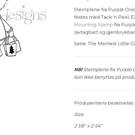
Stemplene fra Purple Onio
festes med Tack ‘n Peel, E
Mounting Stamp
fra Purpl
(avtagbart og gjenbrukbart
Serie: The Merriest Little C
NB!
Stemplene fra Purple O
kan ikke benyttes på produk
Produsentens beskrivelse:
Size:
2 1/8″ x 2 1/4″