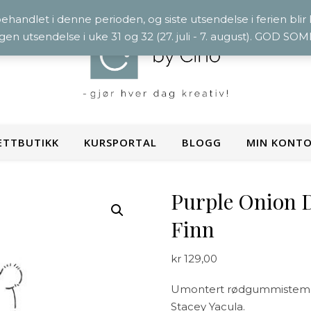
 behandlet i denne perioden, og siste utsendelse i ferien blir
ngen utsendelse i uke 31 og 32 (27. juli - 7. august). GOD S
ETTBUTIKK
KURSPORTAL
BLOGG
MIN KONT
Purple Onion 
Finn
kr
129,00
Umontert rødgummistempel
Stacey Yacula.