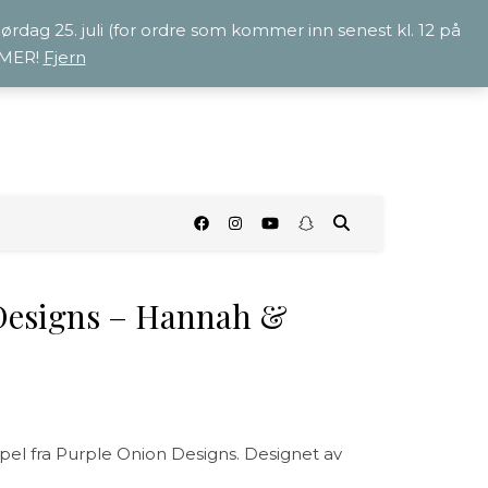
 lørdag 25. juli (for ordre som kommer inn senest kl. 12 på
OMMER!
Fjern
O
Designs – Hannah &
 fra Purple Onion Designs. Designet av