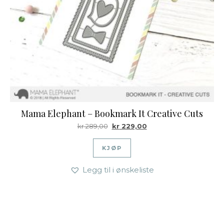
Mama Elephant – Bookmark It Creative Cuts
Opprinnelig pris var: kr 289,00.
Nåværende pris er: kr 2
kr
289,00
kr
229,00
KJØP
Legg til i ønskeliste