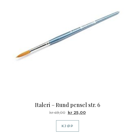
Italeri – Rund pensel str. 6
Opprinnelig pris var: kr 49,00.
Nåværende pris er: kr 25,
kr
49,00
kr
25,00
KJØP