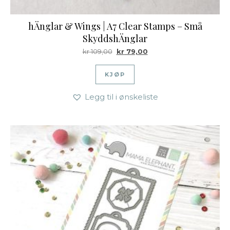
hÄnglar & Wings | A7 Clear Stamps – Små
SkyddshÄnglar
Opprinnelig pris var: kr 109,00.
Nåværende pris er: kr 79
kr
109,00
kr
79,00
KJØP
Legg til i ønskeliste