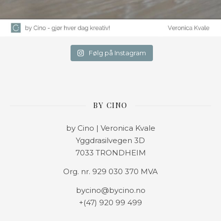
Følg på Instagram
BY CINO
by Cino | Veronica Kvale
Yggdrasilvegen 3D
7033 TRONDHEIM
Org. nr. 929 030 370 MVA
bycino@bycino.no
+(47) 920 99 499