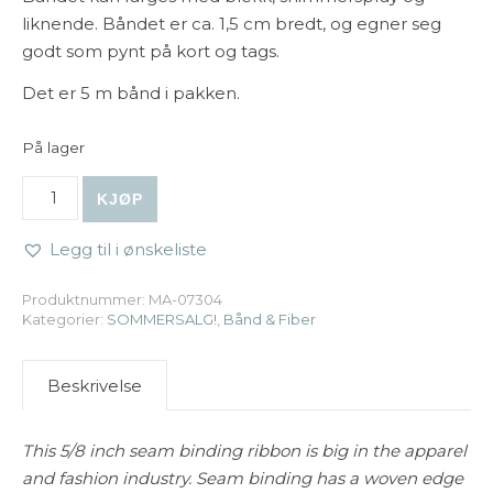
liknende. Båndet er ca. 1,5 cm bredt, og egner seg
godt som pynt på kort og tags.
Det er 5 m bånd i pakken.
På lager
May Arts | Seam Binding Ribbon White - 5 m antall
KJØP
Legg til i ønskeliste
Produktnummer:
MA-07304
Kategorier:
SOMMERSALG!
,
Bånd & Fiber
Beskrivelse
This 5/8 inch seam binding ribbon is big in the apparel
and fashion industry. Seam binding has a woven edge