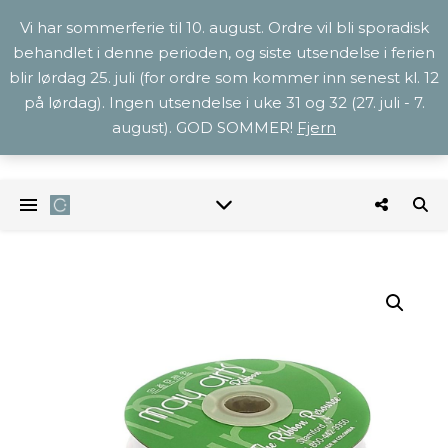
Vi har sommerferie til 10. august. Ordre vil bli sporadisk
behandlet i denne perioden, og siste utsendelse i ferien
blir lørdag 25. juli (for ordre som kommer inn senest kl. 12
på lørdag). Ingen utsendelse i uke 31 og 32 (27. juli - 7.
august). GOD SOMMER!
Fjern