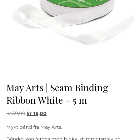
May Arts | Seam Binding
Ribbon White – 5 m
Opprinnelig pris var: kr 39,00.
Nåværende pris er: kr 19,00.
kr
39,00
kr
19,00
Mykt bånd fra May Arts.
Båndet kan farges med blekk, shimmerspray og