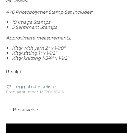
cat lovers!
4×6 Photopolymer Stamp Set Includes:
10 Image Stamps
5 Sentiment Stamps
Approximate measurements:
Kitty with yarn 2″ x 1-1/8″
Kitty sitting 1″ x 1-1/2″
Kitty knitting 1-3/4″ x 1-1/2″
Utsolgt
Legg til i ønskeliste
Produktnummer:
ME2006B03
Beskrivelse