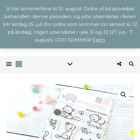
Vi har sommerferie til 10. august. Ordre vil bli sporadisk
behandlet i denne perioden, og siste utsendelse i ferien
blir lørdag 25. juli (for ordre som kommer inn senest kl. 12
på lørdag). Ingen utsendelse i uke 31 og 32 (27. juli - 7.
august). GOD SOMMER!
Fjern