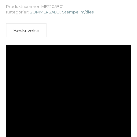
Produktnummer:
ME2205B01
Kategorier:
SOMMERSALG!
,
Stempel m/dies
Beskrivelse