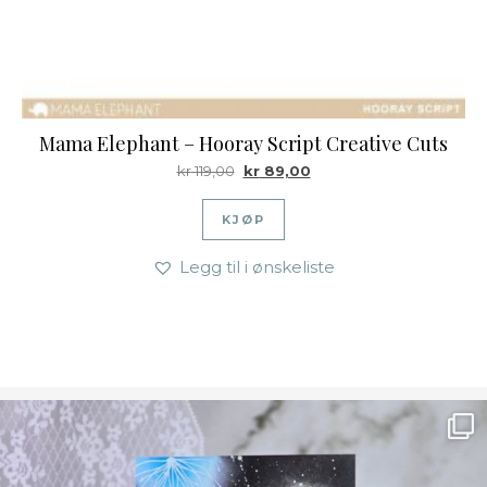
Mama Elephant – Hooray Script Creative Cuts
Opprinnelig pris var: kr 119,00.
Nåværende pris er: kr 89
kr
119,00
kr
89,00
KJØP
Legg til i ønskeliste
Ønsk