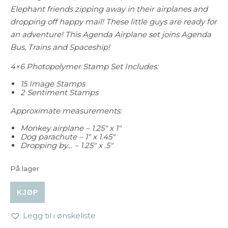
Elephant friends zipping away in their airplanes and
dropping off happy mail! These little guys are ready for
an adventure! This Agenda Airplane set joins Agenda
Bus, Trains and Spaceship!
4×6 Photopolymer Stamp Set Includes:
15 Image Stamps
2 Sentiment Stamps
Approximate measurements:
Monkey airplane – 1.25″ x 1″
Dog parachute – 1″ x 1.45″
Dropping by… – 1.25″ x .5″
På lager
Mama Elephant - Little Agenda Airplanes Stamp & Die B
KJØP
Legg til i ønskeliste