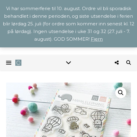
Vi har sommerferie til 10. august. Ordre vil bli sporadisk
behandlet i denne perioden, og siste utsendelse i ferien
blir lørdag 25. juli (for ordre som kommer inn senest kl. 12
på lørdag). Ingen utsendelse i uke 31 og 32 (27. juli - 7.
august). GOD SOMMER!
Fjern