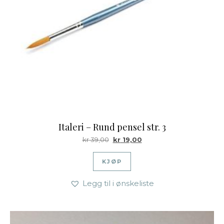
Italeri – Rund pensel str. 3
Opprinnelig pris var: kr 39,00.
Nåværende pris er: kr 19,
kr
39,00
kr
19,00
KJØP
Legg til i ønskeliste