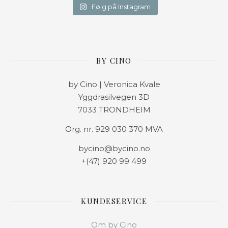
Følg på Instagram
BY CINO
by Cino | Veronica Kvale
Yggdrasilvegen 3D
7033 TRONDHEIM
Org. nr. 929 030 370 MVA
bycino@bycino.no
+(47) 920 99 499
KUNDESERVICE
Om by Cino