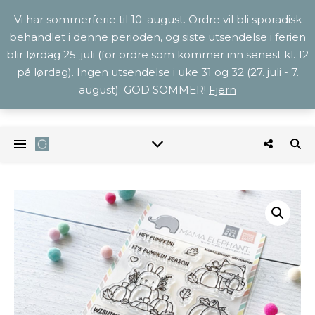
Vi har sommerferie til 10. august. Ordre vil bli sporadisk
behandlet i denne perioden, og siste utsendelse i ferien
blir lørdag 25. juli (for ordre som kommer inn senest kl. 12
på lørdag). Ingen utsendelse i uke 31 og 32 (27. juli - 7.
august). GOD SOMMER!
Fjern