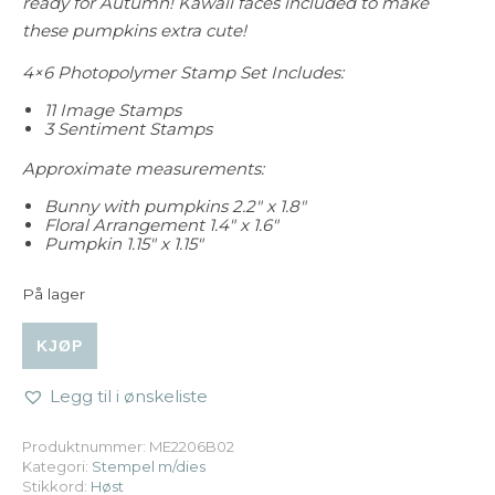
ready for Autumn! Kawaii faces included to make
these pumpkins extra cute!
4×6 Photopolymer Stamp Set Includes:
11 Image Stamps
3 Sentiment Stamps
Approximate measurements:
Bunny with pumpkins 2.2″ x 1.8″
Floral Arrangement 1.4″ x 1.6″
Pumpkin 1.15″ x 1.15″
På lager
Mama Elephant - Hey Pumpkin Stamp & Die Bundle ant
KJØP
Legg til i ønskeliste
Produktnummer:
ME2206B02
Kategori:
Stempel m/dies
Stikkord:
Høst