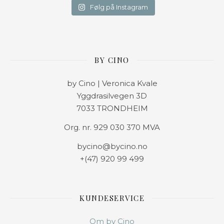
Følg på Instagram
BY CINO
by Cino | Veronica Kvale
Yggdrasilvegen 3D
7033 TRONDHEIM
Org. nr. 929 030 370 MVA
bycino@bycino.no
+(47) 920 99 499
KUNDESERVICE
Om by Cino