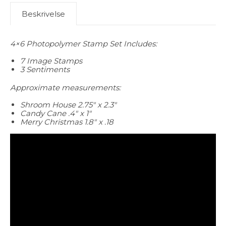
Beskrivelse
4×6 Photopolymer Stamp Set Includes:
7 Image Stamps
3 Sentiments
Approximate measurements:
Shroom House 2.75″ x 2.3″
Candy Cane .4″ x 1″
Merry Christmas 1.8″ x .18