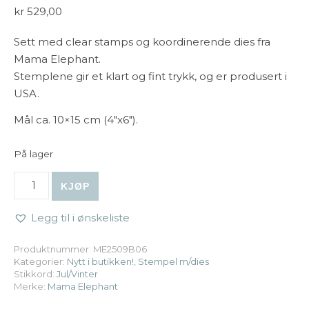
kr
529,00
Sett med clear stamps og koordinerende dies fra
Mama Elephant.
Stemplene gir et klart og fint trykk, og er produsert i
USA.
Mål ca. 10×15 cm (4″x6″).
På lager
Mama Elephant - Candy Cane Lane Stamp & Die Bundle 
KJØP
Legg til i ønskeliste
Produktnummer:
ME2509B06
Kategorier:
Nytt i butikken!
,
Stempel m/dies
Stikkord:
Jul/Vinter
Merke:
Mama Elephant