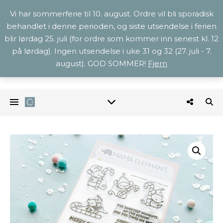
Vi har sommerferie til 10. august. Ordre vil bli sporadisk
behandlet i denne perioden, og siste utsendelse i ferien
blir lørdag 25. juli (for ordre som kommer inn senest kl. 12
på lørdag). Ingen utsendelse i uke 31 og 32 (27. juli - 7.
august). GOD SOMMER!
Fjern