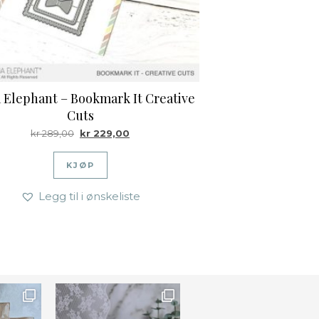
Elephant – Bookmark It Creative
Cuts
.
Opprinnelig pris var: kr 289,00.
Nåværende pris er: kr 229,00.
kr
289,00
kr
229,00
KJØP
Legg til i ønskeliste