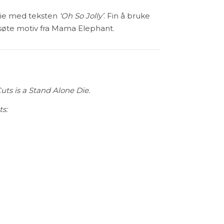
die med teksten
‘Oh So Jolly’
. Fin å bruke
øte motiv fra Mama Elephant.
uts is a Stand Alone Die.
ts:
Jolly Creative Cuts antall