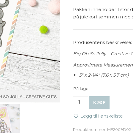
Pakken inneholder 1 stor 
på julekort sammen med s
Produsentens beskrivelse:
Big Oh So Jolly – Creative C
Approximate Measuremen
3″ x 2-1/4″ (7.6 x 5.7 cm)
På lager
Mama Elephant - Big Oh So 
KJØP
Legg til i ønskeliste
Produktnummer:
ME2009D02