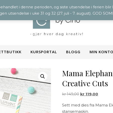
 behandlet i denne perioden, og siste utsendelse i ferien blir
ngen utsendelse i uke 31 og 32 (27. juli - 7. august). GOD S
ETTBUTIKK
KURSPORTAL
BLOGG
MIN KONT
Mama Elephant 
Creative Cuts
Opprinnelig pris v
Nåværend
kr
149,00
kr
119,00
Sett med dies fra Mama 
stansemaskin.