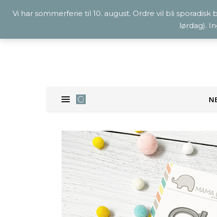
Vi har sommerferie til 10. august. Ordre vil bli sporadisk
lørdag). I
N