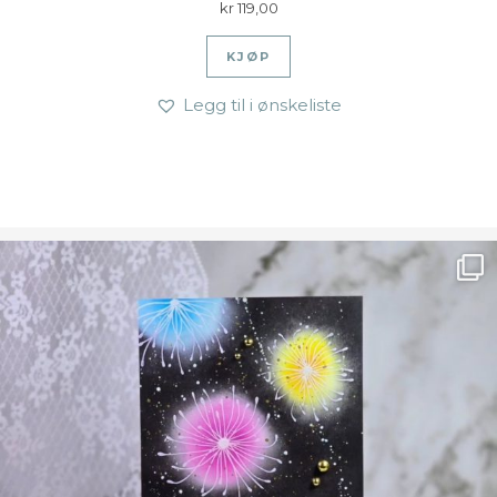
kr
119,00
KJØP
Legg til i ønskeliste
Ønsk