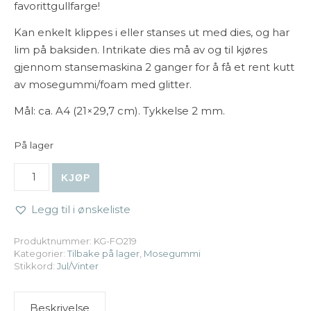
favorittgullfarge!
Kan enkelt klippes i eller stanses ut med dies, og har
lim på baksiden. Intrikate dies må av og til kjøres
gjennom stansemaskina 2 ganger for å få et rent kutt
av mosegummi/foam med glitter.
Mål: ca. A4 (21×29,7 cm). Tykkelse 2 mm.
På lager
Kort & Godt | Mosegummi - Glitter Gull antall
KJØP
Legg til i ønskeliste
Produktnummer:
KG-FO219
Kategorier:
Tilbake på lager
,
Mosegummi
Stikkord:
Jul/Vinter
Beskrivelse