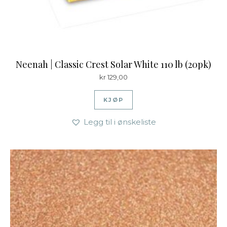
Neenah | Classic Crest Solar White 110 lb (20pk)
kr
129,00
KJØP
Legg til i ønskeliste