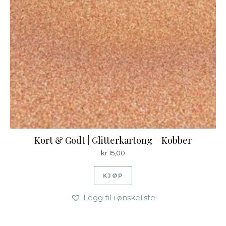
Kort & Godt | Glitterkartong – Kobber
kr
15,00
KJØP
Legg til i ønskeliste