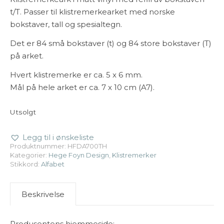
t/T. Passer til klistremerkearket med norske
bokstaver, tall og spesialtegn.
Det er 84 små bokstaver (t) og 84 store bokstaver (T)
på arket.
Hvert klistremerke er ca. 5 x 6 mm.
Mål på hele arket er ca. 7 x 10 cm (A7).
Utsolgt
Legg til i ønskeliste
Produktnummer:
HFDA700TH
Kategorier:
Hege Foyn Design
,
Klistremerker
Stikkord:
Alfabet
Beskrivelse
Produsentens hjemmeside: