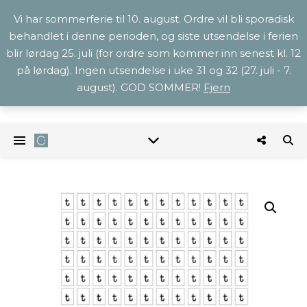
Vi har sommerferie til 10. august. Ordre vil bli sporadisk
behandlet i denne perioden, og siste utsendelse i ferien
blir lørdag 25. juli (for ordre som kommer inn senest kl. 12
på lørdag). Ingen utsendelse i uke 31 og 32 (27. juli - 7.
august). GOD SOMMER!
Fjern