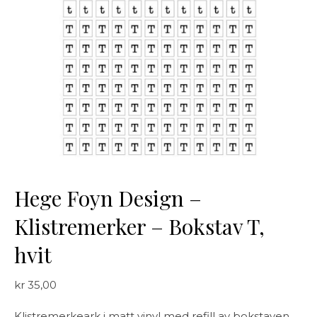
Hege Foyn Design –
Klistremerker – Bokstav T,
hvit
kr
35,00
Klistremerkeark i matt vinyl med refill av bokstaven