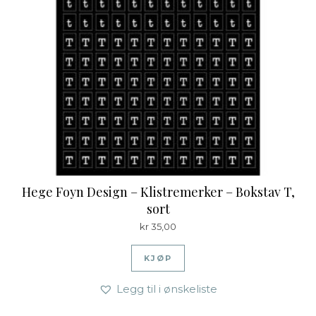
Hege Foyn Design – Klistremerker – Bokstav T,
sort
kr
35,00
KJØP
Legg til i ønskeliste