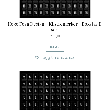
Hege Foyn Design – Klistremerker – Bokstav E,
sort
kr
35,00
KJØP
Legg til i ønskeliste