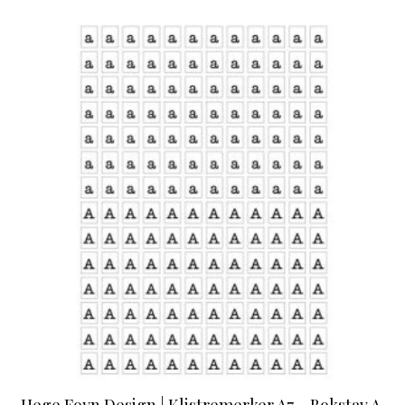
Hege Foyn Design | Klistremerker A7 – Bokstav A,