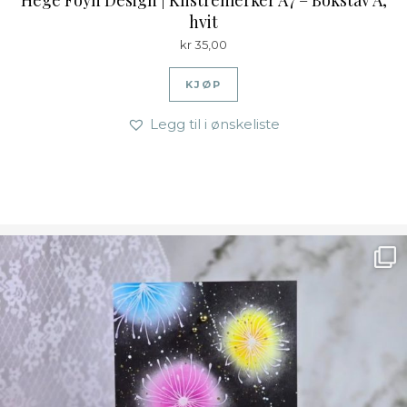
hvit
kr
35,00
KJØP
Legg til i ønskeliste
Ønsk