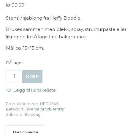
kr
99,00
Stensil/ sjablong fra Heffy Doodle.
Brukes sammen med blekk, spray, strukturpasta eller
liknende for å lage fine bakgrunner.
Mål ca. 15×15 cm.
På lager
Heffy Doodle - Balloon Room Stencil antall
KJØP
Legg til i ønskeliste
Produktnummer:
HFD0346
Kategori:
Diverse produsenter
Stikkord:
Bursdag
Beskrivelse