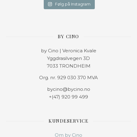
Følg på Instagram
BY CINO
by Cino | Veronica Kvale
Yggdrasilvegen 3D
7033 TRONDHEIM
Org. nr. 929 030 370 MVA
bycino@bycino.no
+(47) 920 99 499
KUNDESERVICE
Om by Cino