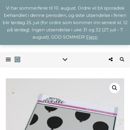
Vi har sommerferie til 10. august. Ordre vil bli sporadisk
behandlet i denne perioden, og siste utsendelse i ferien
blir lørdag 25. juli (for ordre som kommer inn senest kl. 12
på lørdag). Ingen utsendelse i uke 31 og 32 (27. juli - 7.
august). GOD SOMMER!
Fjern