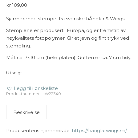
kr
109,00
Sjarmerende stempel fra svenske hÄnglar & Wings.
Stemplene er produsert i Europa, og er fremstilt av
høykvalitets fotopolymer. Gir et jevn og fint trykk ved
stempling.
Mål: ca. 7×10 cm (hele platen). Gutten er ca. 7 cm høy.
Utsolgt
Legg til i ønskeliste
Produktnummer:
HW22340
Beskrivelse
Produsentens hjemmeside:
https://hanglarwings.se/