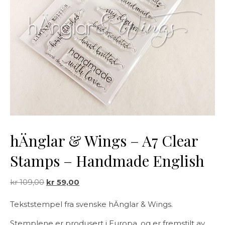
hÄnglar & Wings – A7 Clear
Stamps – Handmade English
Opprinnelig pris var: kr 109,00.
Nåværende pris er: kr 59,00.
kr
109,00
kr
59,00
Tekststempel fra svenske hÄnglar & Wings.
Stemplene er produsert i Europa, og er fremstilt av