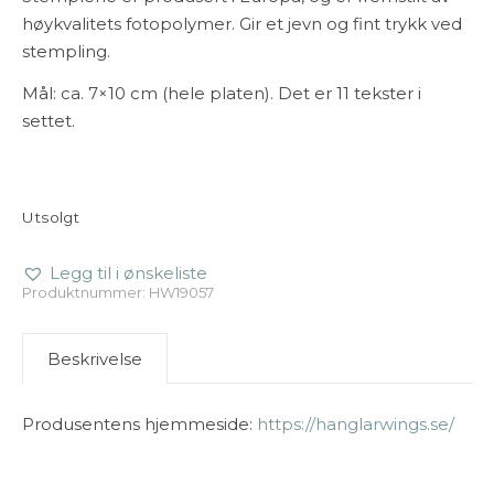
høykvalitets fotopolymer. Gir et jevn og fint trykk ved
stempling.
Mål: ca. 7×10 cm (hele platen). Det er 11 tekster i
settet.
Utsolgt
Legg til i ønskeliste
Produktnummer:
HW19057
Beskrivelse
Produsentens hjemmeside:
https://hanglarwings.se/