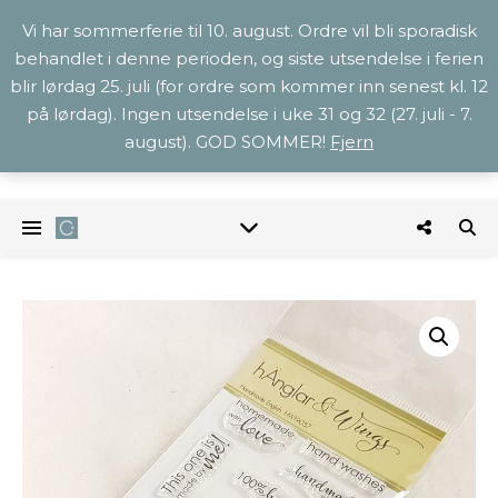
Vi har sommerferie til 10. august. Ordre vil bli sporadisk
behandlet i denne perioden, og siste utsendelse i ferien
blir lørdag 25. juli (for ordre som kommer inn senest kl. 12
på lørdag). Ingen utsendelse i uke 31 og 32 (27. juli - 7.
august). GOD SOMMER!
Fjern