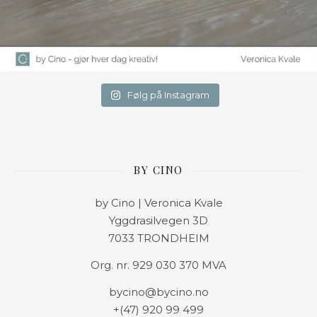
Følg på Instagram
BY CINO
by Cino | Veronica Kvale
Yggdrasilvegen 3D
7033 TRONDHEIM
Org. nr. 929 030 370 MVA
bycino@bycino.no
+(47) 920 99 499