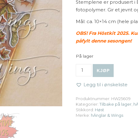
Stemplene er produsert i E
fotopolymer. Gir et jevnt o
Mål: ca. 10×14 cm (hele pla
OBS! Fra Höstkit 2025
. Ku
påfylt denne sesongen!
På lager
hÄnglar & Wings | A6 Clear 
KJØP
Legg til i ønskeliste
Produktnummer:
HW25609
Kategorier:
Tilbake på lager
,
hÄ
Stikkord:
Høst
Merke:
hÄnglar & Wings