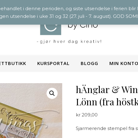
 behandlet i denne perioden, og siste utsendelse i ferien blir
ngen utsendelse i uke 31 og 32 (27. juli - 7. august). GOD S
ETTBUTIKK
KURSPORTAL
BLOGG
MIN KONT
hÄnglar & Wing
Lönn (fra höstk
kr
209,00
Sjarmerende stempel fra s