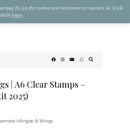
 lørdag 25. juli (for ordre som kommer inn senest kl. 12 på
OMMER!
Fjern
O
s | A6 Clear Stamps –
it 2025)
venske hÄnglar & Wings.