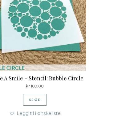
e A Smile – Stencil: Bubble Circle
kr
109,00
KJØP
Legg til i ønskeliste