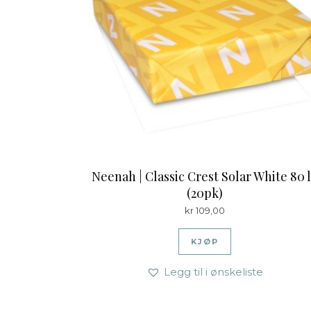
Neenah | Classic Crest Solar White 80 
(20pk)
kr
109,00
KJØP
Legg til i ønskeliste