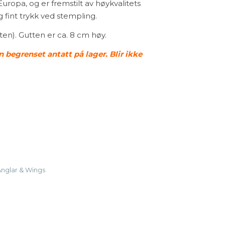
uropa, og er fremstilt av høykvalitets
g fint trykk ved stempling.
ten). Gutten er ca. 8 cm høy.
n begrenset antatt på lager. Blir ikke
Stamps - Lönn (fra höstkit 2025) antall
nglar & Wings