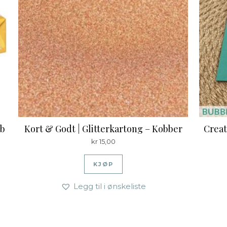
lb
Kort & Godt | Glitterkartong – Kobber
Creat
kr
15,00
KJØP
Legg til i ønskeliste