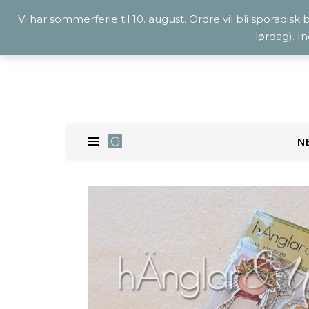
Vi har sommerferie til 10. august. Ordre vil bli sporadisk
lørdag). I
N