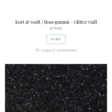
Kort & Godt | Mosegummi – Glitter Gull
kr
15,00
KJØP
Legg til i ønskeliste