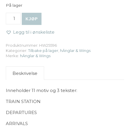
På lager
hÄnglar & Wings | A6 Clear Stamps - Lok & vagnar antall
KJØP
Legg til i ønskeliste
Produktnummer:
HW25596
Kategorier:
Tilbake på lager
,
hÄnglar & Wings
Merke:
hÄnglar & Wings
Beskrivelse
Inneholder 11 motiv og 3 tekster:
TRAIN STATION
DEPARTURES
ARRIVALS