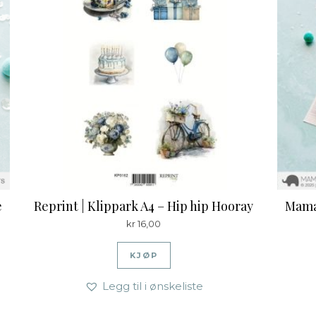
e
Reprint | Klippark A4 – Hip hip Hooray
Mama
kr
16,00
KJØP
Legg til i ønskeliste