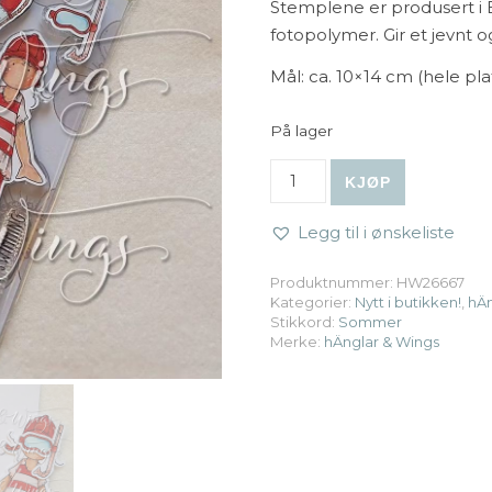
Stemplene er produsert i E
fotopolymer. Gir et jevnt o
Mål: ca. 10×14 cm (hele pla
På lager
hÄnglar & Wings | A6 Clear
KJØP
Legg til i ønskeliste
Produktnummer:
HW26667
Kategorier:
Nytt i butikken!
,
hÄn
Stikkord:
Sommer
Merke:
hÄnglar & Wings