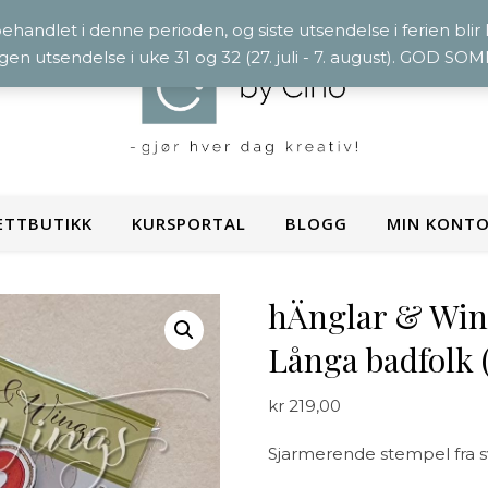
 behandlet i denne perioden, og siste utsendelse i ferien blir
ngen utsendelse i uke 31 og 32 (27. juli - 7. august). GOD S
ETTBUTIKK
KURSPORTAL
BLOGG
MIN KONT
hÄnglar & Wing
Långa badfolk 
kr
219,00
Sjarmerende stempel fra s