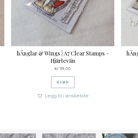
hÄnglar & Wings | A7 Clear Stamps –
hÄng
Hjärtevän
109,00.
s er: kr 79,00.
kr
119,00
KJØP
Legg til i ønskeliste
Farge