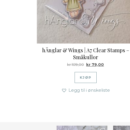
hÄnglar & Wings | A7 Clear Stamps –
Småkullor
Opprinnelig pris var: kr 
Nåværende pri
kr
109,00
kr
79,00
KJØP
Legg til i ønskeliste
Ønsk