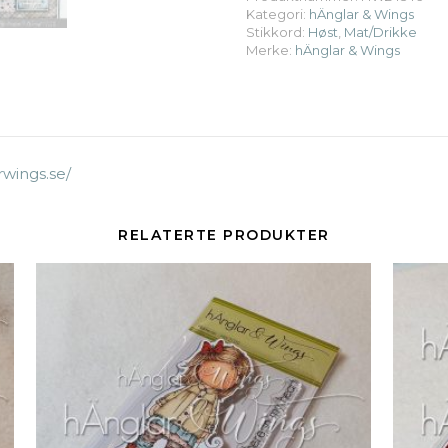
Kategori:
hÄnglar & Wings
Stikkord:
Høst
,
Mat/Drikke
Merke:
hÄnglar & Wings
rwings.se/
RELATERTE PRODUKTER