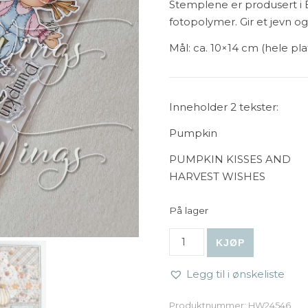
Stemplene er produsert i E
fotopolymer. Gir et jevn og
Mål: ca. 10×14 cm (hele pla
Inneholder 2 tekster:
Pumpkin
PUMPKIN KISSES AND
HARVEST WISHES
På lager
hÄnglar & Wings | A6 Clea
KJØP
Legg til i ønskeliste
Produktnummer:
HW24546