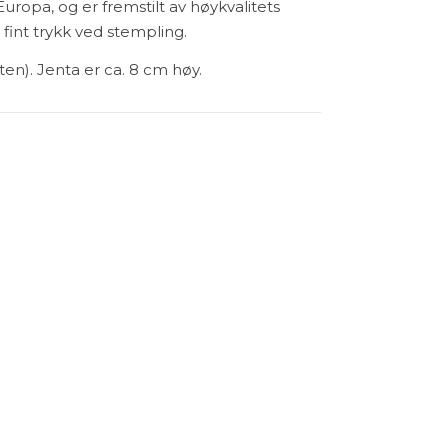
uropa, og er fremstilt av høykvalitets
 fint trykk ved stempling.
ten). Jenta er ca. 8 cm høy.
r Stamps - FågelskrEmma antall