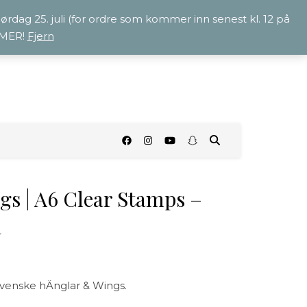
 lørdag 25. juli (for ordre som kommer inn senest kl. 12 på
OMMER!
Fjern
O
s | A6 Clear Stamps –
a
venske hÄnglar & Wings.