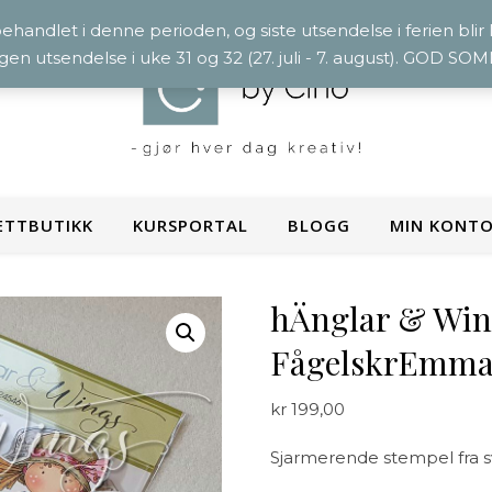
 behandlet i denne perioden, og siste utsendelse i ferien blir
ngen utsendelse i uke 31 og 32 (27. juli - 7. august). GOD S
ETTBUTIKK
KURSPORTAL
BLOGG
MIN KONT
hÄnglar & Wing
FågelskrEmm
kr
199,00
Sjarmerende stempel fra s