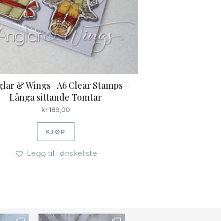
lar & Wings | A6 Clear Stamps –
Långa sittande Tomtar
kr
189,00
KJØP
Legg til i ønskeliste