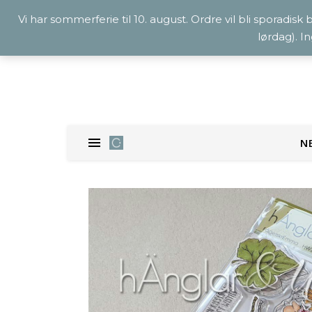
Vi har sommerferie til 10. august. Ordre vil bli sporadisk
lørdag). I
N