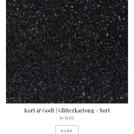
Kort & Godt | Glitterkartong – Sort
kr
15,00
KJØP