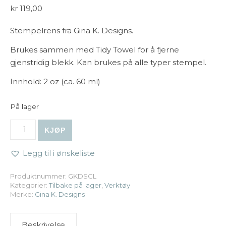
kr
119,00
Stempelrens fra Gina K. Designs.
Brukes sammen med Tidy Towel for å fjerne
gjenstridig blekk. Kan brukes på alle typer stempel.
Innhold: 2 oz (ca. 60 ml)
På lager
Gina K. Designs - Stamp Cleaner antall
KJØP
Legg til i ønskeliste
Produktnummer:
GKDSCL
Kategorier:
Tilbake på lager
,
Verktøy
Merke:
Gina K. Designs
Beskrivelse