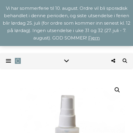
Vi har sommerferie til 10. august. Ordre vil bli sporadisk
behandlet i denne perioden, og siste utsendelse i ferien
blir lørdag 25. juli (for ordre som kommer inn senest kl. 12
på lørdag). Ingen utsendelse i uke 31 og 32 (27. juli - 7.
august). GOD SOMMER!
Fjern