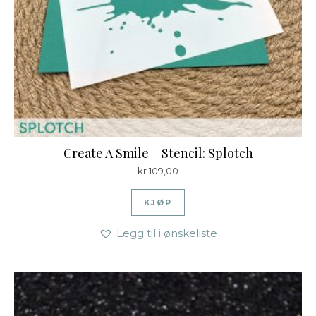
Create A Smile – Stencil: Splotch
kr
109,00
KJØP
Legg til i ønskeliste