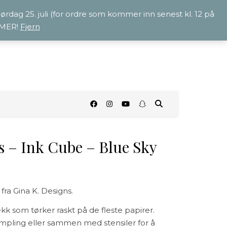
 lørdag 25. juli (for ordre som kommer inn senest kl. 12 på
OMMER!
Fjern
O
s – Ink Cube – Blue Sky
ra Gina K. Designs.
ekk som tørker raskt på de fleste papirer.
templing eller sammen med stensiler for å