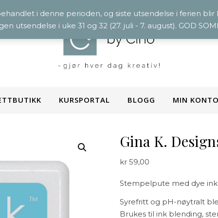
 behandlet i denne perioden, og siste utsendelse i ferien blir
ngen utsendelse i uke 31 og 32 (27. juli - 7. august). GOD S
ETTBUTIKK
KURSPORTAL
BLOGG
MIN KONT
Gina K. Design
kr
59,00
Stempelpute med dye ink f
Syrefritt og pH-nøytralt bl
Brukes til ink blending, s