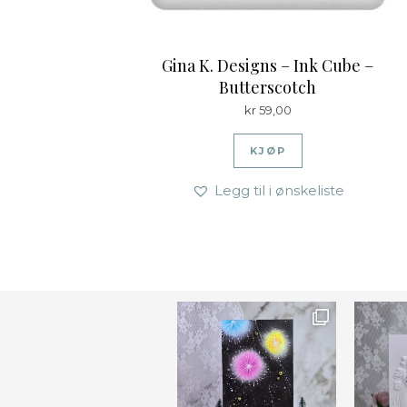
Gina K. Designs – Ink Cube –
Butterscotch
kr
59,00
KJØP
Legg til i ønskeliste
Ønsk