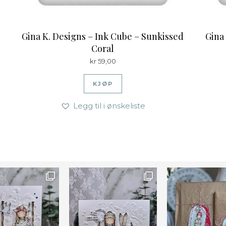
Gina K. Designs – Ink Cube – Sunkissed
Gina
Coral
kr
59,00
KJØP
Legg til i ønskeliste
Farge