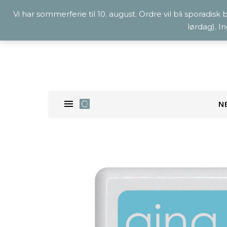
Vi har sommerferie til 10. august. Ordre vil bli sporadisk
lørdag). I
N