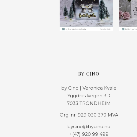
BY CINO
by Cino | Veronica Kvale
Yggdrasilvegen 3D
7033 TRONDHEIM
Org. nr. 929 030 370 MVA
bycino@bycino.no
+(47) 920 99 499