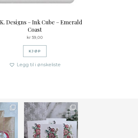
 K. Designs – Ink Cube – Emerald
Coast
kr
59,00
KJØP
Legg til i ønskeliste