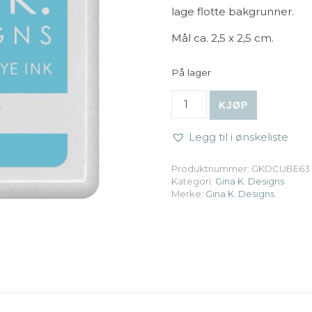
lage flotte bakgrunner.
Mål ca. 2,5 x 2,5 cm.
På lager
Gina K. Designs - Ink Cube 
KJØP
Legg til i ønskeliste
Produktnummer:
GKDCUBE63
Kategori:
Gina K. Designs
Merke:
Gina K. Designs