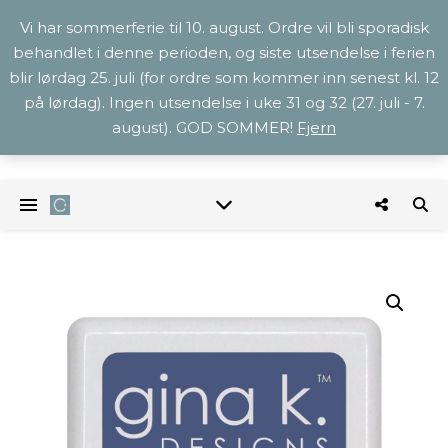
Vi har sommerferie til 10. august. Ordre vil bli sporadisk
behandlet i denne perioden, og siste utsendelse i ferien
blir lørdag 25. juli (for ordre som kommer inn senest kl. 12
på lørdag). Ingen utsendelse i uke 31 og 32 (27. juli - 7.
august). GOD SOMMER!
Fjern