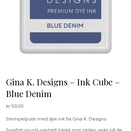
Gina K. Designs – Ink Cube –
Blue Denim
kr
59,00
Stempelpute med dye ink fra Gina K. Designs.
Syrefritt og pH-nøytralt blekk som tørker raskt på de