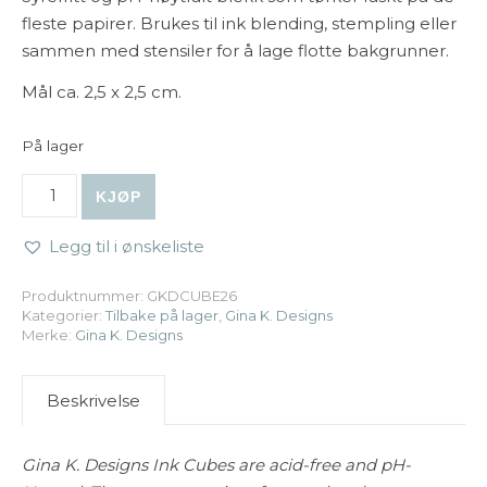
fleste papirer. Brukes til ink blending, stempling eller
sammen med stensiler for å lage flotte bakgrunner.
Mål ca. 2,5 x 2,5 cm.
På lager
Gina K. Designs - Ink Cube - Blue Denim antall
KJØP
Legg til i ønskeliste
Produktnummer:
GKDCUBE26
Kategorier:
Tilbake på lager
,
Gina K. Designs
Merke:
Gina K. Designs
Beskrivelse
Gina K. Designs Ink Cubes are acid-free and pH-