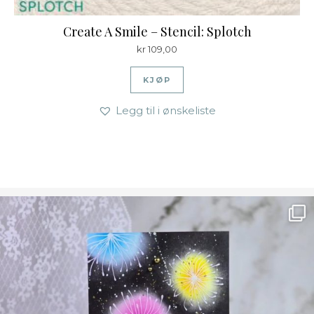
Create A Smile – Stencil: Splotch
kr
109,00
KJØP
Legg til i ønskeliste
Ønsk