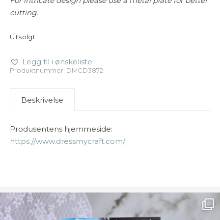
For intricate design please use a metal plate for better
cutting.
Utsolgt
Legg til i ønskeliste
Produktnummer:
DMCD3872
Beskrivelse
Produsentens hjemmeside:
https://www.dressmycraft.com/
Ønsk