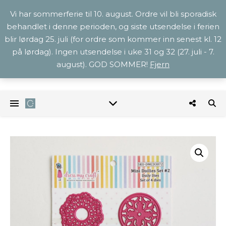
Vi har sommerferie til 10. august. Ordre vil bli sporadisk
behandlet i denne perioden, og siste utsendelse i ferien
blir lørdag 25. juli (for ordre som kommer inn senest kl. 12
på lørdag). Ingen utsendelse i uke 31 og 32 (27. juli - 7.
august). GOD SOMMER!
Fjern