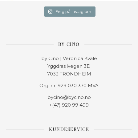
Følg på Instagram
BY CINO
by Cino | Veronica Kvale
Yggdrasilvegen 3D
7033 TRONDHEIM
Org. nr. 929 030 370 MVA
bycino@bycino.no
+(47) 920 99 499
KUNDESERVICE