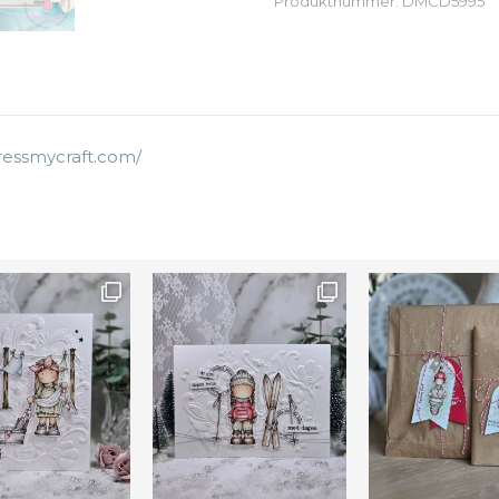
Produktnummer:
DMCD5995
ressmycraft.com/
Farge