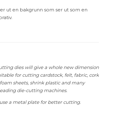
ser ut en bakgrunn som ser ut som en
rativ.
utting dies will give a whole new dimension
uitable for cutting
cardstock, felt, fabric, cork
, foam sheets, shrink plastic and many
leading die-cutting machines.
use a metal plate for better cutting.