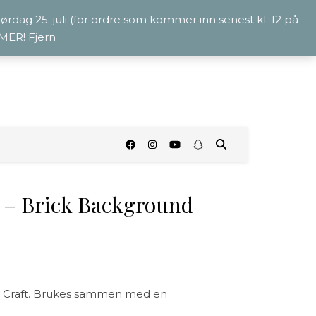
 lørdag 25. juli (for ordre som kommer inn senest kl. 12 på
OMMER!
Fjern
O
 – Brick Background
My Craft. Brukes sammen med en