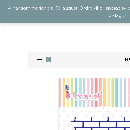
Vi har sommerferie til 10. august. Ordre vil bli sporadisk
lørdag). I
N