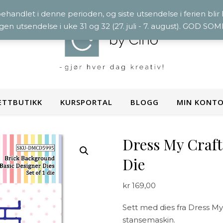
 behandlet i denne perioden, og siste utsendelse i ferien blir
ngen utsendelse i uke 31 og 32 (27. juli - 7. august). GOD S
ETTBUTIKK
KURSPORTAL
BLOGG
MIN KONT
Dress My Craft
Die
kr
169,00
Sett med dies fra Dress 
stansemaskin.