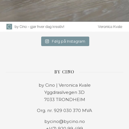
Følg på Instagram
BY CINO
by Cino | Veronica Kvale
Yggdrasilvegen 3D
7033 TRONDHEIM
Org. nr. 929 030 370 MVA
bycino@bycino.no
+(47) 920 99 499