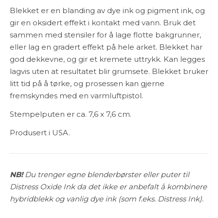
Blekket er en blanding av dye ink og pigment ink, og
gir en oksidert effekt i kontakt med vann. Bruk det
sammen med stensiler for å lage flotte bakgrunner,
eller lag en gradert effekt på hele arket. Blekket har
god dekkevne, og gir et kremete uttrykk. Kan legges
lagvis uten at resultatet blir grumsete. Blekket bruker
litt tid på å tørke, og prosessen kan gjerne
fremskyndes med en varmluftpistol.
Stempelputen er ca. 7,6 x 7,6 cm.
Produsert i USA.
NB!
Du trenger egne blenderbørster eller puter til
Distress Oxide Ink da det ikke er anbefalt å kombinere
hybridblekk og vanlig dye ink (som f.eks. Distress Ink).