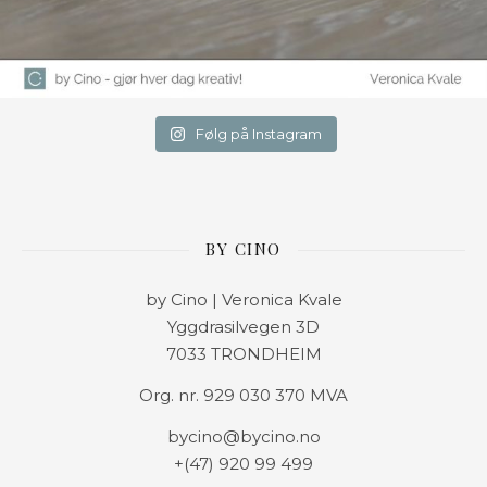
Følg på Instagram
BY CINO
by Cino | Veronica Kvale
Yggdrasilvegen 3D
7033 TRONDHEIM
Org. nr. 929 030 370 MVA
bycino@bycino.no
+(47) 920 99 499