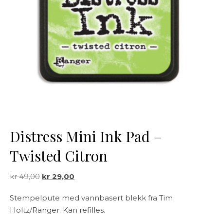
Distress Mini Ink Pad –
Twisted Citron
Opprinnelig pris var: kr 49,00.
Nåværende pris er: kr 29,00.
kr
49,00
kr
29,00
Stempelpute med vannbasert blekk fra Tim
Holtz/Ranger. Kan refilles.