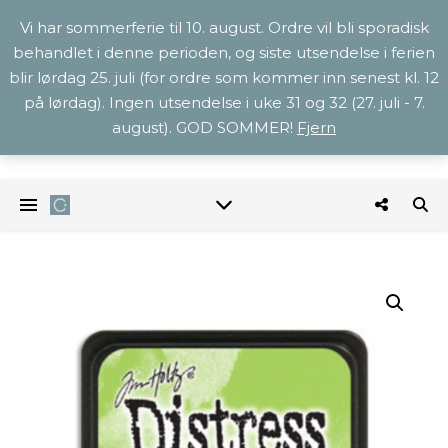
Vi har sommerferie til 10. august. Ordre vil bli sporadisk
behandlet i denne perioden, og siste utsendelse i ferien
blir lørdag 25. juli (for ordre som kommer inn senest kl. 12
på lørdag). Ingen utsendelse i uke 31 og 32 (27. juli - 7.
august). GOD SOMMER!
Fjern