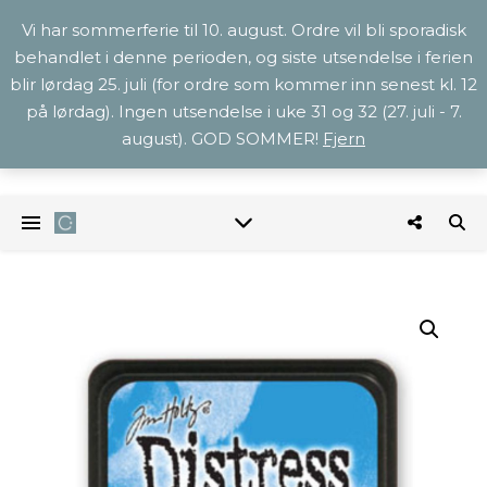
Vi har sommerferie til 10. august. Ordre vil bli sporadisk
behandlet i denne perioden, og siste utsendelse i ferien
blir lørdag 25. juli (for ordre som kommer inn senest kl. 12
på lørdag). Ingen utsendelse i uke 31 og 32 (27. juli - 7.
august). GOD SOMMER!
Fjern