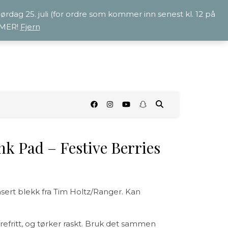
 lørdag 25. juli (for ordre som kommer inn senest kl. 12 på
OMMER!
Fjern
O
nk Pad – Festive Berries
rt blekk fra Tim Holtz/Ranger. Kan
refritt, og tørker raskt. Bruk det sammen