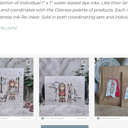
ction of individual 1” x 1” water-based dye inks. Like their la
r and coordinates with the Distress palette of products. Each 
ress Ink Re-inker. Sold in both coordinating sets and indivi
ink.com/
Farge