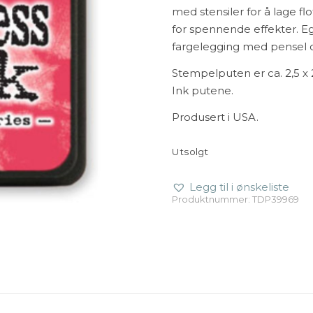
med stensiler for å lage 
for spennende effekter. Egn
fargelegging med pensel 
Stempelputen er ca. 2,5 x 
Ink putene.
Produsert i USA.
Utsolgt
Legg til i ønskeliste
Produktnummer:
TDP39969