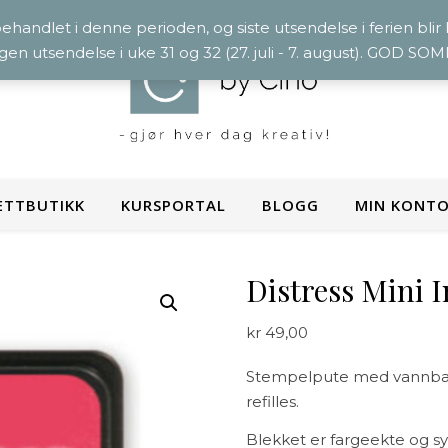
 behandlet i denne perioden, og siste utsendelse i ferien blir
ngen utsendelse i uke 31 og 32 (27. juli - 7. august). GOD S
ETTBUTIKK
KURSPORTAL
BLOGG
MIN KONT
Distress Mini I
kr
49,00
Stempelpute med vannbase
refilles.
Blekket er fargeekte og sy