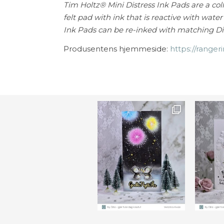
Tim Holtz® Mini Distress Ink Pads are a colle
felt pad with ink that is reactive with wate
Ink Pads can be re-inked with matching Dist
Produsentens hjemmeside:
https://ranger
Ønsk