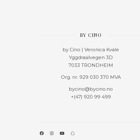
BY CINO
by Cino | Veronica Kvale
Yggdrasilvegen 3D
7033 TRONDHEIM
Org. nr. 929 030 370 MVA
bycino@bycino.no
+(47) 920 99 499