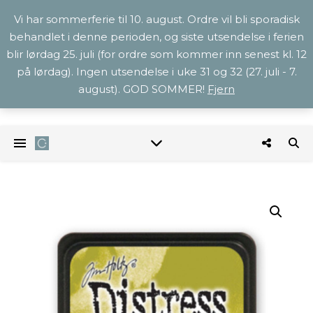
Vi har sommerferie til 10. august. Ordre vil bli sporadisk
behandlet i denne perioden, og siste utsendelse i ferien
blir lørdag 25. juli (for ordre som kommer inn senest kl. 12
på lørdag). Ingen utsendelse i uke 31 og 32 (27. juli - 7.
august). GOD SOMMER!
Fjern