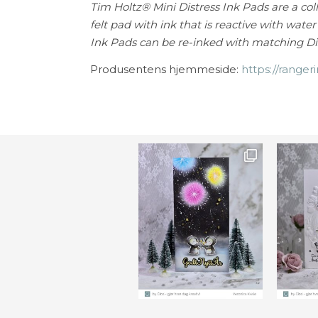
Tim Holtz® Mini Distress Ink Pads are a colle
felt pad with ink that is reactive with wate
Ink Pads can be re-inked with matching Dist
Produsentens hjemmeside:
https://ranger
Ønsk