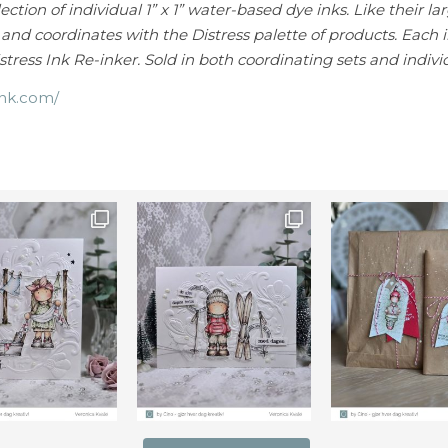
ction of individual 1” x 1” water-based dye inks. Like their la
r and coordinates with the Distress palette of products. Each 
ress Ink Re-inker. Sold in both coordinating sets and indivi
ink.com/
Farge