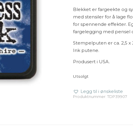
Blekket er fargeekte og sy
med stensiler for å lage 
for spennende effekter. Egn
fargelegging med pensel 
Stempelputen er ca. 2,5 x 
Ink putene.
Produsert i USA.
Utsolgt
Legg til i ønskeliste
Produktnummer:
TDP39907