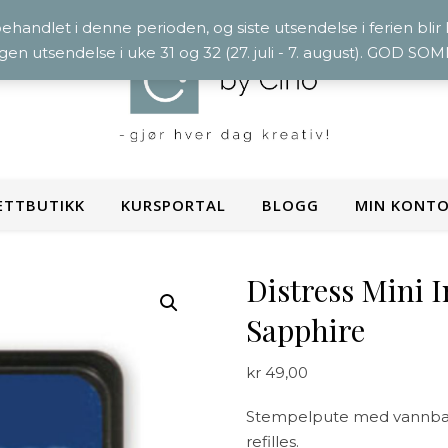
 behandlet i denne perioden, og siste utsendelse i ferien blir
ngen utsendelse i uke 31 og 32 (27. juli - 7. august). GOD S
ETTBUTIKK
KURSPORTAL
BLOGG
MIN KONT
Distress Mini 
Sapphire
kr
49,00
Stempelpute med vannbase
refilles.