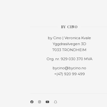
BY CINO
by Cino | Veronica Kvale
Yggdrasilvegen 3D
7033 TRONDHEIM
Org. nr. 929 030 370 MVA
bycino@bycino.no
+(47) 920 99 499