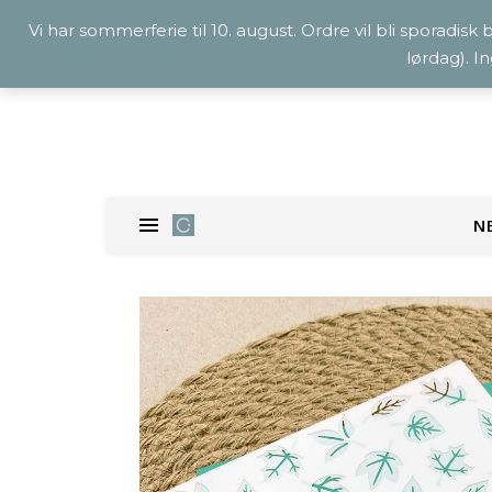
Vi har sommerferie til 10. august. Ordre vil bli sporadisk
lørdag). I
N