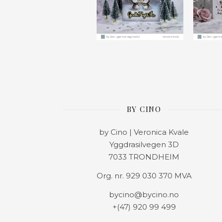
BY CINO
by Cino | Veronica Kvale
Yggdrasilvegen 3D
7033 TRONDHEIM
Org. nr. 929 030 370 MVA
bycino@bycino.no
+(47) 920 99 499