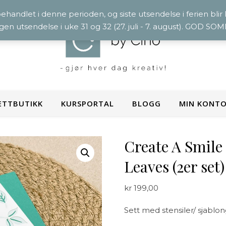
 behandlet i denne perioden, og siste utsendelse i ferien blir
ngen utsendelse i uke 31 og 32 (27. juli - 7. august). GOD S
ETTBUTIKK
KURSPORTAL
BLOGG
MIN KONT
Create A Smile 
Leaves (2er set)
kr
199,00
Sett med stensiler/ sjablon