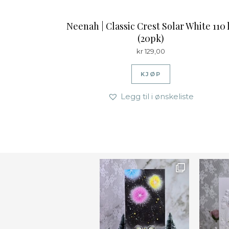
Neenah | Classic Crest Solar White 110 
(20pk)
kr
129,00
KJØP
Legg til i ønskeliste
Ønsk