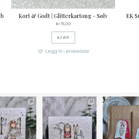
lb
Kort & Godt | Glitterkartong – Sølv
EK S
kr
15,00
KJØP
Legg til i ønskeliste
Farge