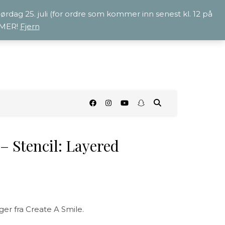
 lørdag 25. juli (for ordre som kommer inn senest kl. 12 på
OMMER!
Fjern
O
– Stencil: Layered
ger fra Create A Smile.