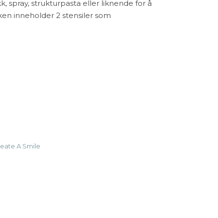
spray, strukturpasta eller liknende for å
ken inneholder 2 stensiler som
ayered Leaves (2er set) antall
eate A Smile