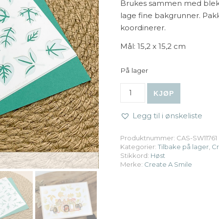
Brukes sammen med blekk, 
lage fine bakgrunner. Pak
koordinerer.
Mål: 15,2 x 15,2 cm
På lager
Create A Smile - Stencil: L
KJØP
Legg til i ønskeliste
Produktnummer:
CAS-SW11761
Kategorier:
Tilbake på lager
,
Cr
Stikkord:
Høst
Merke:
Create A Smile