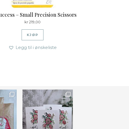
uccess – Small Precision Scissors
kr
219,00
KJØP
Legg til i ønskeliste