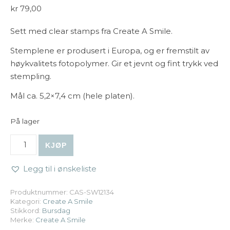
kr
79,00
Sett med clear stamps fra Create A Smile.
Stemplene er produsert i Europa, og er fremstilt av
høykvalitets fotopolymer. Gir et jevnt og fint trykk ved
stempling.
Mål ca. 5,2×7,4 cm (hele platen).
På lager
Create A Smile - Stempel A8: Torte antall
KJØP
Legg til i ønskeliste
Produktnummer:
CAS-SW12134
Kategori:
Create A Smile
Stikkord:
Bursdag
Merke:
Create A Smile