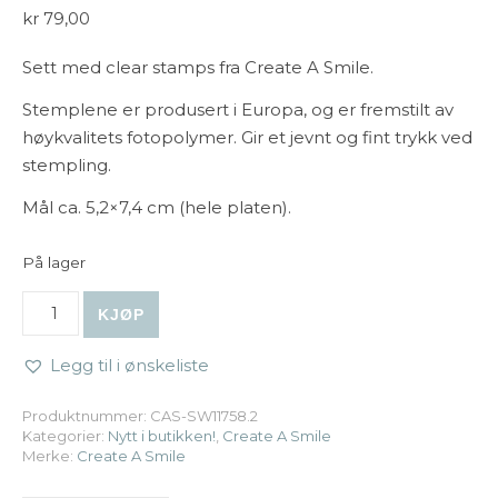
kr
79,00
Sett med clear stamps fra Create A Smile.
Stemplene er produsert i Europa, og er fremstilt av
høykvalitets fotopolymer. Gir et jevnt og fint trykk ved
stempling.
Mål ca. 5,2×7,4 cm (hele platen).
På lager
Create A Smile - Stempel A8: Hang in there antall
KJØP
Legg til i ønskeliste
Produktnummer:
CAS-SW11758.2
Kategorier:
Nytt i butikken!
,
Create A Smile
Merke:
Create A Smile