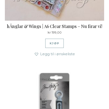
hÄnglar & Wings | A6 Clear Stamps – Nu firar vi!
kr
199,00
KJØP
Legg til i ønskeliste