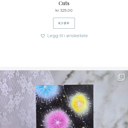
Cuts
kr
329,00
KJØP
Legg til i ønskeliste
Ønsk