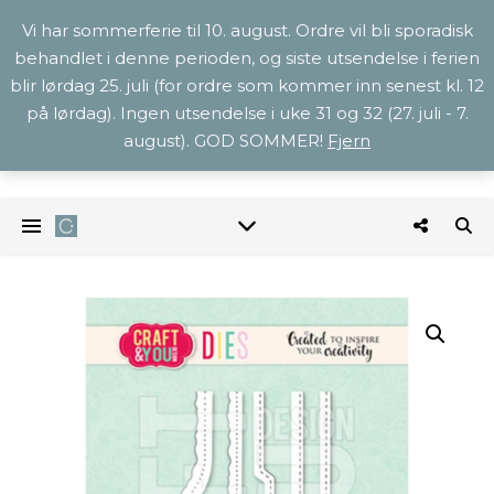
Vi har sommerferie til 10. august. Ordre vil bli sporadisk
behandlet i denne perioden, og siste utsendelse i ferien
blir lørdag 25. juli (for ordre som kommer inn senest kl. 12
på lørdag). Ingen utsendelse i uke 31 og 32 (27. juli - 7.
august). GOD SOMMER!
Fjern