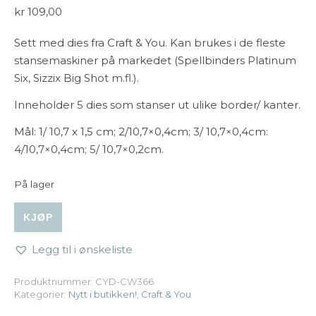
kr
109,00
Sett med dies fra Craft & You. Kan brukes i de fleste
stansemaskiner på markedet (Spellbinders Platinum
Six, Sizzix Big Shot m.fl.).
Inneholder 5 dies som stanser ut ulike border/ kanter.
Mål: 1/ 10,7 x 1,5 cm; 2/10,7×0,4cm; 3/ 10,7×0,4cm:
4/10,7×0,4cm; 5/ 10,7×0,2cm.
På lager
Craft & You - Dies: Small Frame Borders antall
KJØP
Legg til i ønskeliste
Produktnummer:
CYD-CW366
Kategorier:
Nytt i butikken!
,
Craft & You