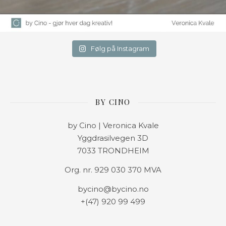
Følg på Instagram
BY CINO
by Cino | Veronica Kvale
Yggdrasilvegen 3D
7033 TRONDHEIM
Org. nr. 929 030 370 MVA
bycino@bycino.no
+(47) 920 99 499