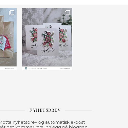
NYHETSBREV
Motta nyhetsbrev og automatisk e-post
når det kommer nye innlegg på bloggen.