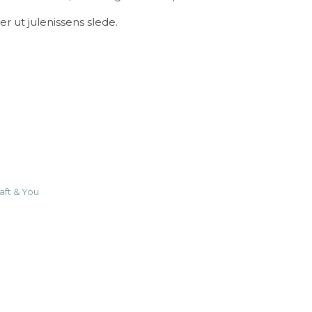
r ut julenissens slede.
aus with a Sleigh antall
aft & You