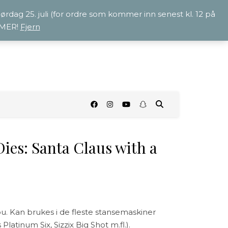
 lørdag 25. juli (for ordre som kommer inn senest kl. 12 på
OMMER!
Fjern
O
ies: Santa Claus with a
ou. Kan brukes i de fleste stansemaskiner
latinum Six, Sizzix Big Shot m.fl.).