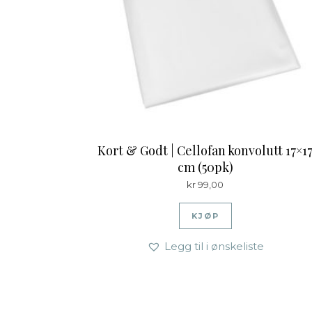
Kort & Godt | Cellofan konvolutt 17×1
cm (50pk)
kr
99,00
KJØP
Legg til i ønskeliste