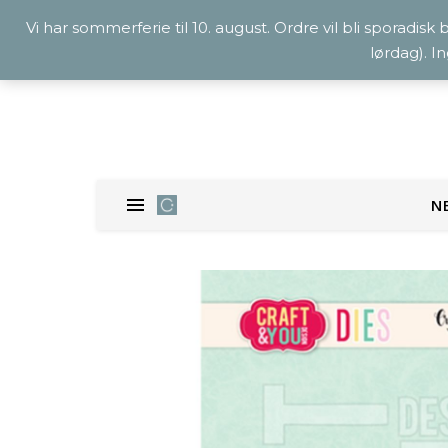
Vi har sommerferie til 10. august. Ordre vil bli sporadisk
lørdag). I
N