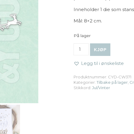
Inneholder 1 die som stanse
Mål: 8×2 cm.
På lager
Craft & You - Dies: Santa Cl
KJØP
Legg til i ønskeliste
Produktnummer:
CYD-CW371
Kategorier:
Tilbake på lager
,
Cr
Stikkord:
Jul/Vinter