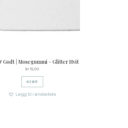
& Godt | Mosegummi – Glitter Hvit
kr
15,00
KJØP
Legg til i ønskeliste