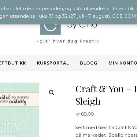
 behandlet i denne perioden, og siste utsendelse i ferien blir
ngen utsendelse i uke 31 og 32 (27. juli - 7. august). GOD S
ETTBUTIKK
KURSPORTAL
BLOGG
MIN KONT
Craft & You – D
Sleigh
kr
69,00
Sett med dies fra Craft & Y
på markedet (Spellbinders P