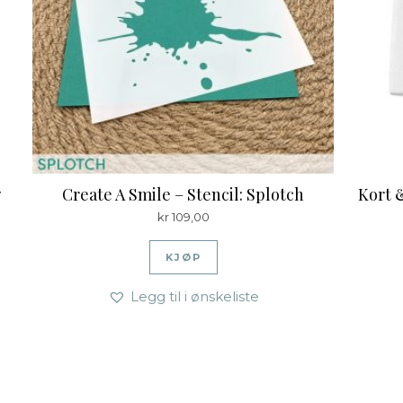
7
Create A Smile – Stencil: Splotch
Kort 
kr
109,00
KJØP
Legg til i ønskeliste