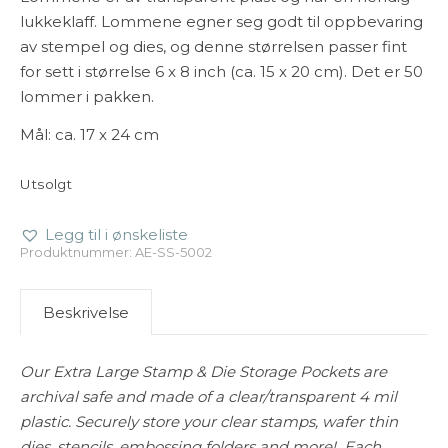
lukkeklaff. Lommene egner seg godt til oppbevaring
av stempel og dies, og denne størrelsen passer fint
for sett i størrelse 6 x 8 inch (ca. 15 x 20 cm). Det er 50
lommer i pakken.
Mål: ca. 17 x 24 cm
Utsolgt
Legg til i ønskeliste
Produktnummer:
AE-SS-5002
Beskrivelse
Our Extra Large Stamp & Die Storage Pockets are
archival safe and made of a clear/transparent 4 mil
plastic. Securely store your clear stamps, wafer thin
dies, stencils, embossing folders and more! Each