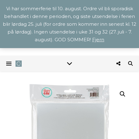
Vi har sommerferie til 10. august. Ordre vil bli sporadisk
behandlet i denne perioden, og siste utsendelse i ferien
blir lørdag 25. juli (for ordre som kommer inn senest kl. 12
på lørdag). Ingen utsendelse i uke 31 og 32 (27. juli - 7.
august). GOD SOMMER!
Fjern