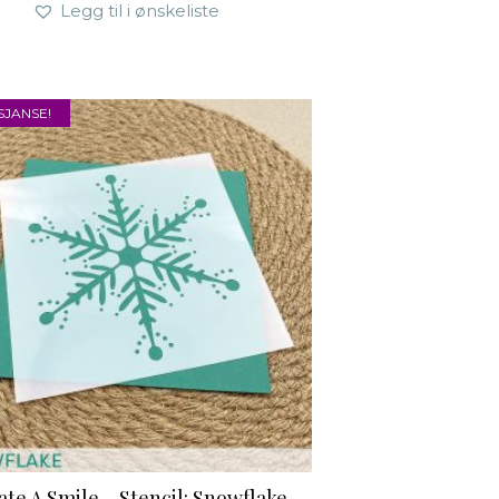
Legg til i ønskeliste
 SJANSE!
ate A Smile – Stencil: Snowflake