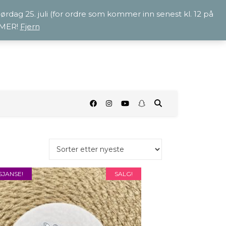
 lørdag 25. juli (for ordre som kommer inn senest kl. 12 på
OMMER!
Fjern
O
 SJANSE!
SALG!