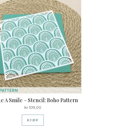
e A Smile – Stencil: Boho Pattern
kr
109,00
KJØP