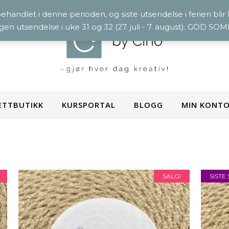
 behandlet i denne perioden, og siste utsendelse i ferien blir
ngen utsendelse i uke 31 og 32 (27. juli - 7. august). GOD S
ETTBUTIKK
KURSPORTAL
BLOGG
MIN KONT
SALG!
SISTE