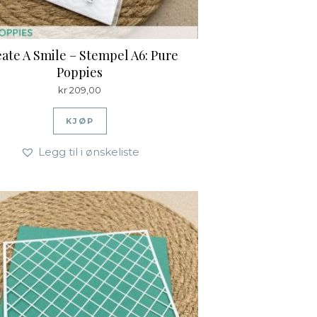
ate A Smile – Stempel A6: Pure
Poppies
kr
209,00
KJØP
Legg til i ønskeliste