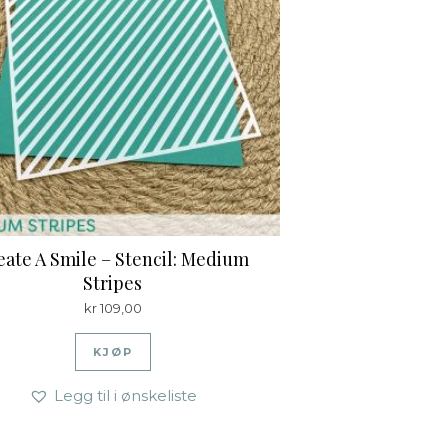
eate A Smile – Stencil: Medium
Stripes
kr
109,00
KJØP
Legg til i ønskeliste