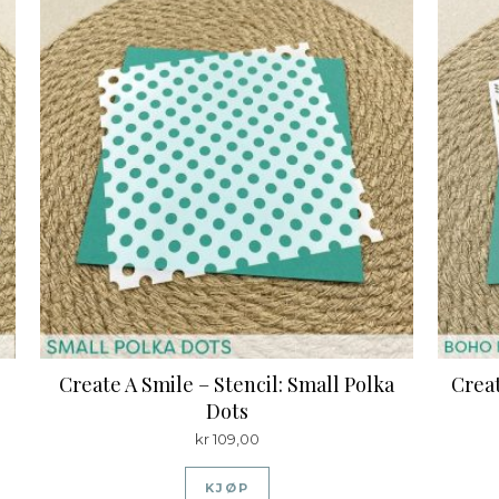
Create A Smile – Stencil: Small Polka
Creat
Dots
kr
109,00
KJØP