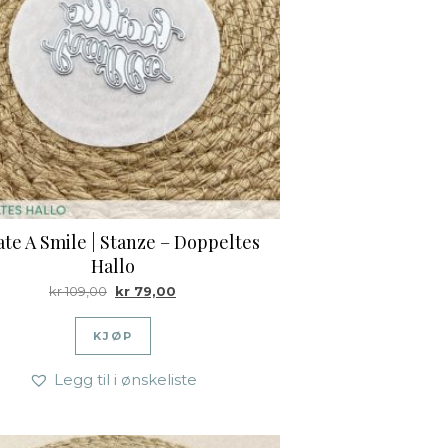
te A Smile | Stanze – Doppeltes
Hallo
Opprinnelig pris var: kr 109,00.
Nåværende pris er: kr 79,00.
kr
109,00
kr
79,00
KJØP
Legg til i ønskeliste