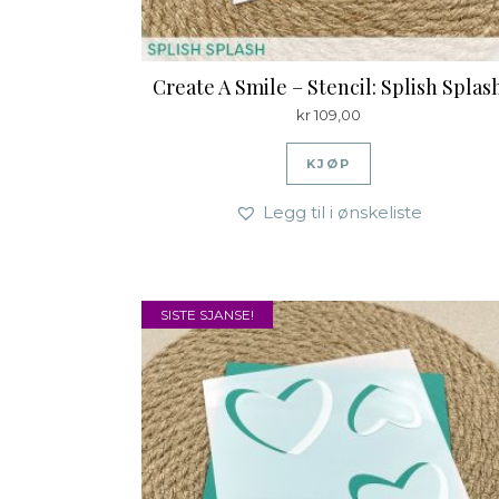
Create A Smile – Stencil: Splish Splas
kr
109,00
KJØP
Legg til i ønskeliste
SISTE SJANSE!