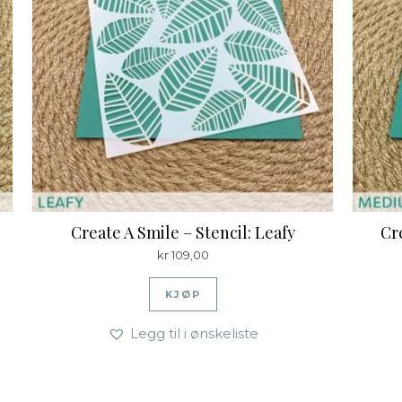
Create A Smile – Stencil: Leafy
Cr
kr
109,00
KJØP
Legg til i ønskeliste