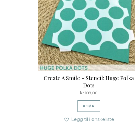
Create A Smile – Stencil: Huge Polka
Dots
kr
109,00
KJØP
Legg til i ønskeliste