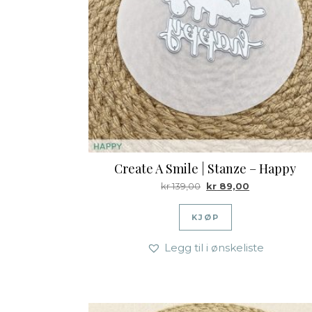
Create A Smile | Stanze – Happy
Opprinnelig pris var: kr 
Nåværende pri
kr
139,00
kr
89,00
KJØP
Legg til i ønskeliste