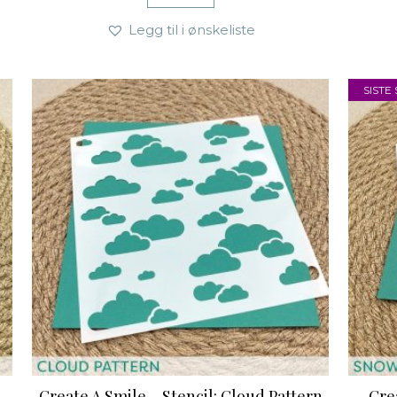
Legg til i ønskeliste
SISTE
Create A Smile – Stencil: Cloud Pattern
Cre