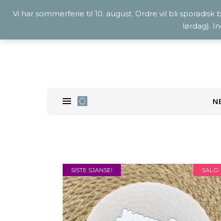
Vi har sommerferie til 10. august. Ordre vil bli sporadisk
lørdag). I
N
SISTE SJANSE!
SALG!