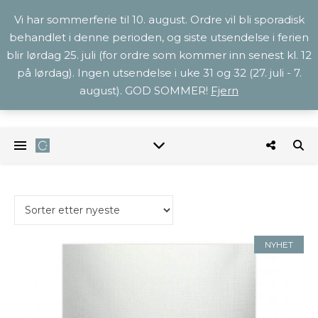
Vi har sommerferie til 10. august. Ordre vil bli sporadisk
behandlet i denne perioden, og siste utsendelse i ferien
blir lørdag 25. juli (for ordre som kommer inn senest kl. 12
på lørdag). Ingen utsendelse i uke 31 og 32 (27. juli - 7.
august). GOD SOMMER!
Fjern
NYHET