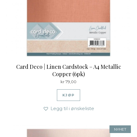
Card Deco | Linen Cardstock – A4 Metallic
Copper (6pk)
kr
79,00
KJØP
Legg til i ønskeliste
NYHET