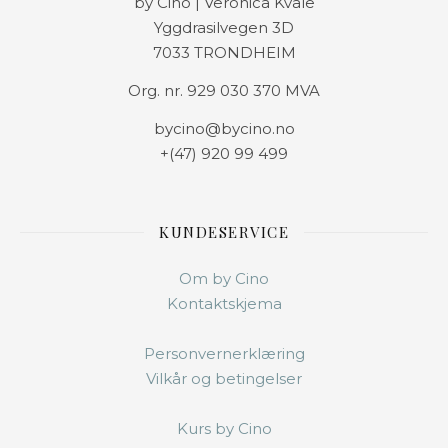
by Cino | Veronica Kvale
Yggdrasilvegen 3D
7033 TRONDHEIM
Org. nr. 929 030 370 MVA
bycino@bycino.no
+(47) 920 99 499
KUNDESERVICE
Om by Cino
Kontaktskjema
Personvernerklæring
Vilkår og betingelser
Kurs by Cino