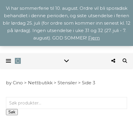
Vi har sommerferie til 10. august. Ordre vil bli sporadisk
behandlet i denne perioden, og siste utsendelse i ferien
blir lørdag 25. juli (for ordre som kommer inn senest kl. 12
på lørdag). Ingen utsendelse i uke 31 og 32 (27. juli - 7.
august). GOD SOMMER!
Fjern
by Cino >
Nettbutikk
>
Stensiler
>
Side 3
Søk etter:
Søk