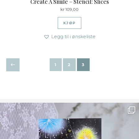
Create A Smile – Stencil: Slices
kr
109,00
KJØP
Legg til i ønskeliste
1
2
3
Ønsk