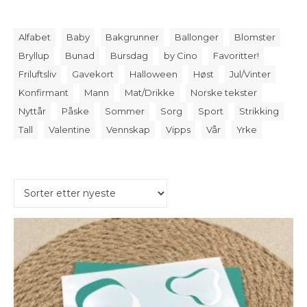
Alfabet
Baby
Bakgrunner
Ballonger
Blomster
Bryllup
Bunad
Bursdag
by Cino
Favoritter!
Friluftsliv
Gavekort
Halloween
Høst
Jul/Vinter
Konfirmant
Mann
Mat/Drikke
Norske tekster
Nyttår
Påske
Sommer
Sorg
Sport
Strikking
Tall
Valentine
Vennskap
Vipps
Vår
Yrke